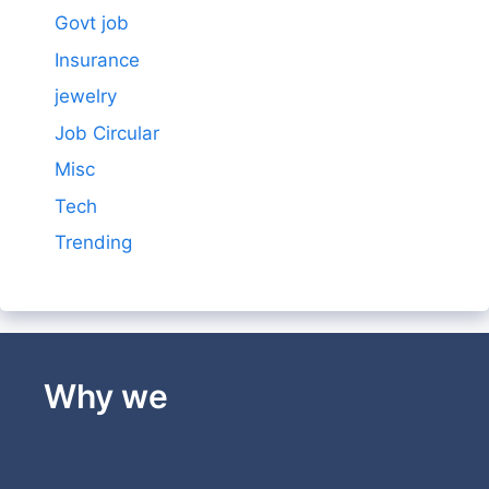
Govt job
Insurance
jewelry
Job Circular
Misc
Tech
Trending
Why we