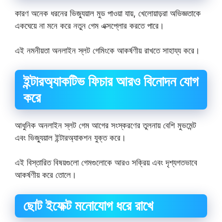
কারণ অনেক ধরনের ভিজ্যুয়াল মুড পাওয়া যায়, খেলোয়াড়রা অভিজ্ঞতাকে
একঘেয়ে না মনে করে নতুন গেম এক্সপ্লোর করতে পারে।
এই নমনীয়তা অনলাইন স্লট গেমিংকে আকর্ষণীয় রাখতে সাহায্য করে।
ইন্টারঅ্যাকটিভ ফিচার আরও বিনোদন যোগ
করে
আধুনিক অনলাইন স্লট গেম আগের সংস্করণের তুলনায় বেশি মুভমেন্ট
এবং ভিজ্যুয়াল ইন্টারঅ্যাকশন যুক্ত করে।
এই বিস্তারিত বিষয়গুলো গেমগুলোকে আরও সক্রিয় এবং দৃশ্যগতভাবে
আকর্ষণীয় করে তোলে।
ছোট ইফেক্ট মনোযোগ ধরে রাখে