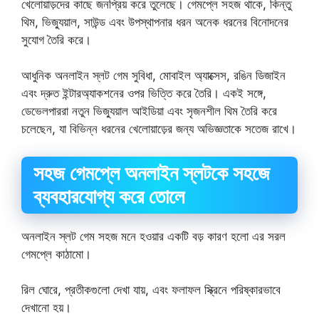
খেলোয়াড়দের কাছে জনপ্রিয় করে তুলেছে। গেমপ্লে সহজ থাকে, কিন্তু
থিম, ভিজ্যুয়াল, সাউন্ড এবং উপস্থাপনার ধরন অনেক ধরনের বিনোদনের
সুযোগ তৈরি করে।
আধুনিক অনলাইন স্লট গেম সুবিধা, মোবাইল অ্যাক্সেস, রঙিন ডিজাইন
এবং দ্রুত ইন্টারঅ্যাকশনের ওপর ভিত্তি করে তৈরি। একই সঙ্গে,
ডেভেলপাররা নতুন ভিজ্যুয়াল আইডিয়া এবং সৃজনশীল থিম তৈরি করে
চলেছেন, যা বিভিন্ন ধরনের খেলোয়াড়ের জন্য অভিজ্ঞতাকে সতেজ রাখে।
সহজ গেমপ্লে অনলাইন স্লটকে সহজে
ব্যবহারযোগ্য করে তোলে
অনলাইন স্লট গেম সহজ মনে হওয়ার একটি বড় কারণ হলো এর সরল
গেমপ্লে কাঠামো।
রিল ঘোরে, প্রতীকগুলো দেখা যায়, এবং ফলাফল স্ক্রিনে পরিষ্কারভাবে
দেখানো হয়।