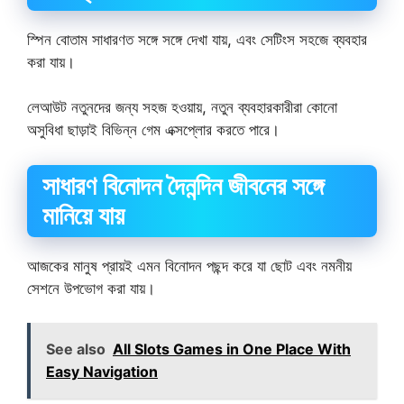
স্পিন বোতাম সাধারণত সঙ্গে সঙ্গে দেখা যায়, এবং সেটিংস সহজে ব্যবহার
করা যায়।
লেআউট নতুনদের জন্য সহজ হওয়ায়, নতুন ব্যবহারকারীরা কোনো
অসুবিধা ছাড়াই বিভিন্ন গেম এক্সপ্লোর করতে পারে।
সাধারণ বিনোদন দৈনন্দিন জীবনের সঙ্গে
মানিয়ে যায়
আজকের মানুষ প্রায়ই এমন বিনোদন পছন্দ করে যা ছোট এবং নমনীয়
সেশনে উপভোগ করা যায়।
See also
All Slots Games in One Place With
Easy Navigation