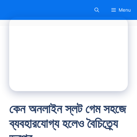
Skip
Menu
to
content
কেন অনলাইন স্লট গেম সহজে
ব্যবহারযোগ্য হলেও বৈচিত্র্যে