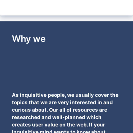
Why we
As inquisitive people, we usually cover the
topics that we are very interested in and
curious about. Our all of resources are
researched and well-planned which
creates user value on the web. If your
inquisitive mind wants to know about