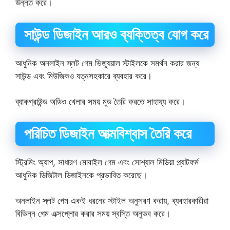
উন্নত করে।
সাউন্ড ডিজাইন আরও ব্যক্তিত্ব যোগ করে
আধুনিক অনলাইন স্লট গেম ভিজ্যুয়াল স্টাইলকে সমর্থন করার জন্য
সাউন্ড এবং মিউজিকও যত্নসহকারে ব্যবহার করে।
ব্যাকগ্রাউন্ড অডিও খেলার সময় মুড তৈরি করতে সাহায্য করে।
পরিচিত ডিজাইন আত্মবিশ্বাস তৈরি করে
স্ট্রিমিং অ্যাপ, সাধারণ মোবাইল গেম এবং সোশ্যাল মিডিয়া প্ল্যাটফর্ম
আধুনিক ডিজিটাল ডিজাইনকে প্রভাবিত করেছে।
অনলাইন স্লট গেম একই ধরনের স্টাইল অনুসরণ করায়, ব্যবহারকারীরা
বিভিন্ন গেম এক্সপ্লোর করার সময় স্বস্তি অনুভব করে।