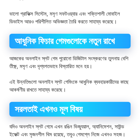
ভালো গ্রাফিক্স সিস্টেম, মসৃণ সফটওয়্যার এবং শক্তিশালী মোবাইল
ডিভাইস আরও পরিশীলিত অভিজ্ঞতা তৈরি করতে সাহায্য করেছে।
আধুনিক ফিচার গেমগুলোকে নতুন রাখে
আজকের অনলাইন স্লট গেম পুরোনো ডিজিটাল সংস্করণের তুলনায় বেশি
তীক্ষ্ণ, মসৃণ এবং দৃশ্যগতভাবে বিস্তারিত মনে হয়।
এই উন্নতিগুলো অনলাইন স্লট গেমিংকে আধুনিক ব্যবহারকারীদের কাছে
আকর্ষণীয় রাখতে সাহায্য করেছে।
সরলতাই এখনও মূল বিষয়
যদিও অনলাইন স্লট গেমে এখন রঙিন ভিজ্যুয়াল, অ্যানিমেশন, সাউন্ড
ইফেক্ট এবং সৃজনশীল থিম রয়েছে, তবুও গেমপ্লে নিজে এখনও সহজ।