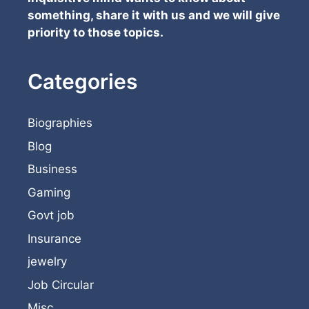
something, share it with us and we will give
priority to those topics.
Categories
Biographies
Blog
Business
Gaming
Govt job
Insurance
jewelry
Job Circular
Misc