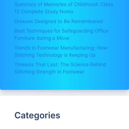
Summary of Memories of Childhood: Class
12 Complete Study Notes
Dresses Designed to Be Remembered
Best Techniques for Safeguarding Office
Furniture during a Move
Trends in Footwear Manufacturing: How
Stitching Technology is Keeping Up
Threads That Last: The Science Behind
Stitching Strength in Footwear
Categories